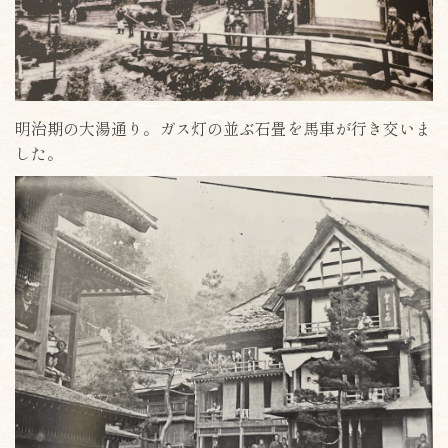
明治期の大湯通り。ガス灯の並ぶ石畳を馬車が行き交いま
した。