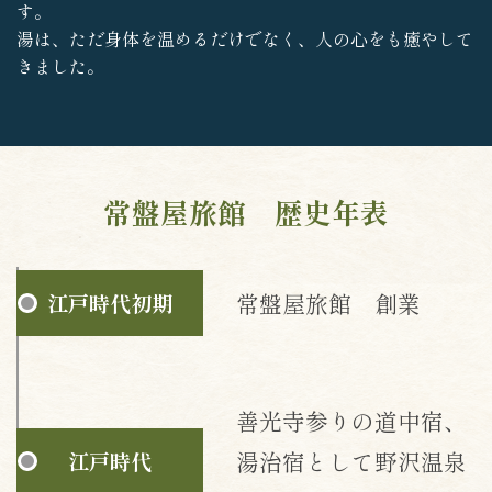
す。
湯は、ただ身体を温めるだけでなく、人の心をも癒やして
きました。
常盤屋旅館 歴史年表
常盤屋旅館 創業
江戸時代初期
善光寺参りの道中宿、
湯治宿として野沢温泉
江戸時代