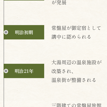
が発展
常盤屋が御定宿として
明治初期
講中に認められる
大湯周辺の温泉施設が
改築され、
明治21年
温泉街が整備される
三階建ての常盤屋旅館